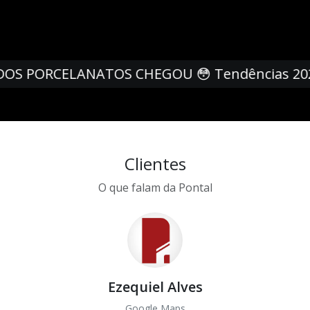
relux? Arquitetas Revelam Ideias Incríveis par
Ambientes ✨
Clientes
O que falam da Pontal
Velvete Santana
Google Maps